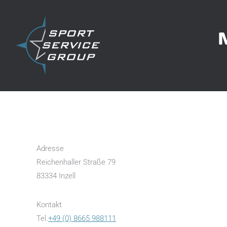
Adresse
Reichenhaller Straße 79
83334 Inzell
Kontakt
Tel.
+49 (0) 8665 988111