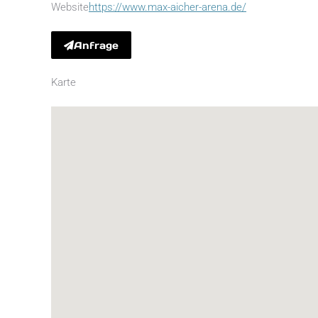
Website
https://www.max-aicher-arena.de/
Anfrage
Karte