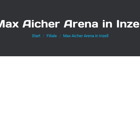
Max Aicher Arena
in Inze
Sie befinden sich hier:
Start
Filiale
Max Aicher Arena in Inzell