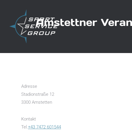
Amstettner Veran
Adresse
Stadionstraße 12
3300 Amstetten
Kontakt
Tel.
+43 7472 601544