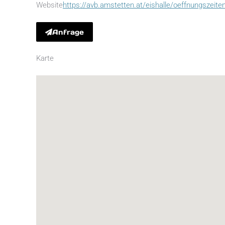
Website
https://avb.amstetten.at/eishalle/oeffnungszeite
Anfrage
Karte